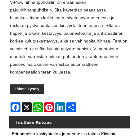
V-Plow hihnanpuhdistin on eräänlainen
paluuhihnanpuhdistin. Sitä käytetään pääasiassa
hihnakuljettimen kuljettimen taivutuspyörän edessä ja
raskaan pystysuuntaisen kiristyslaitteen edessä. Sillä on
hapon ja alkalin kestävyys, palonestoaine ja antistaattinen,
korkea kulutuskestävyys, eikä se vahingoita hihnaa. Terä on
valmistettu erittäin lujasta polyuretaanista, V-muotoinen
muotoilu varmistaa hihnan puhtauden ja automaattinen
painovoimarakenne varmistaa automaattisen
kompensaation terän kuluessa.
Lähetä kysely
Facebook
X
WhatsApp
Pinterest
LinkedIn
Share
Tuotteen Kuvaus
Erinomaista käsityötaitoa ja perinteisiä taitoja Kiinasta.