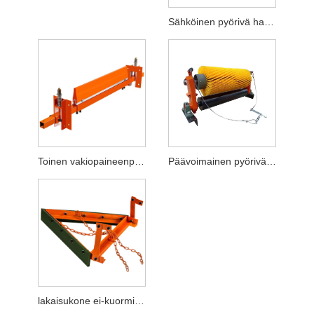
Sähköinen pyörivä harjahihnanpuhdistin
Toinen vakiopaineenpuhdistim
Päävoimainen pyörivä harjahihnanpuhdistin
lakaisukone ei-kuormitussegmentin puhdistusaine