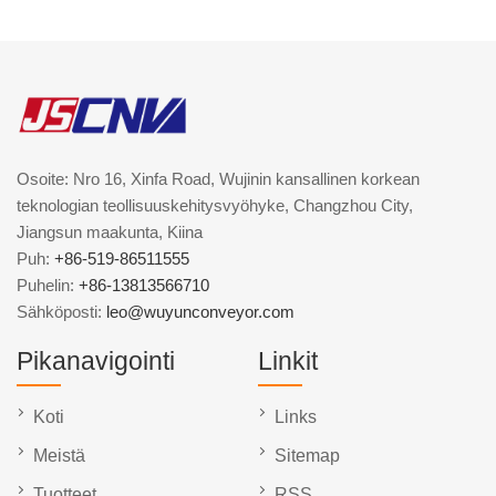
Osoite: Nro 16, Xinfa Road, Wujinin kansallinen korkean
teknologian teollisuuskehitysvyöhyke, Changzhou City,
Jiangsun maakunta, Kiina
Puh:
+86-519-86511555
Puhelin:
+86-13813566710
Sähköposti:
leo@wuyunconveyor.com
Pikanavigointi
Linkit
Koti
Links
Meistä
Sitemap
Tuotteet
RSS