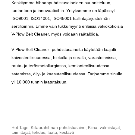
Keskitymme hihnanpuhdistusaineiden suunnitteluun,
tuotantoon ja innovaatioihin. Yrityksemme on läpäissyt
ISO9001, ISO14001, ISO45001 hallintajärjestelmän
sertifioinnin. Emme vain tukkumyynti erilaisia ​​vakiokokoisia
V-Plow Belt Cleaner, myös voidaan räätälöidä.
V-Plow Belt Cleaner -puhdistusaineita käytetään laajalti
kaivosteollisuudessa, hiekalla ja soralla, varastoinnissa,
rauta- ja teräsmetallurgiassa, kemianteollisuudessa,
satamissa, öljy- ja kaasuteollisuudessa. Tarjoamme sinulle
yli 10 000 tunnin laatutakuun.
Hot Tags: Kiilaurahihnan puhdistusaine, Kiina, valmistajat,
toimittajat, tehdas, laatu, kestävä